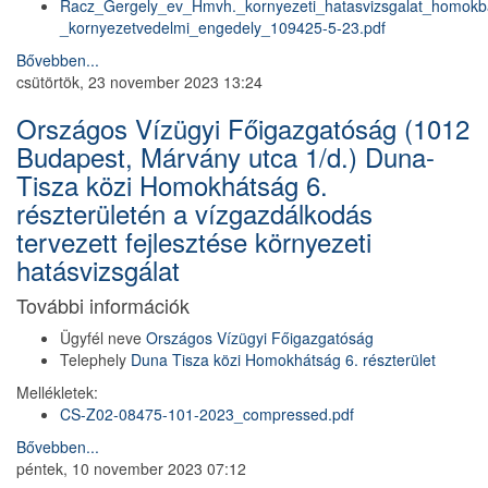
Racz_Gergely_ev_Hmvh._kornyezeti_hatasvizsgalat_homokb
_kornyezetvedelmi_engedely_109425-5-23.pdf
Bővebben...
csütörtök, 23 november 2023 13:24
Országos Vízügyi Főigazgatóság (1012
Budapest, Márvány utca 1/d.) Duna-
Tisza közi Homokhátság 6.
részterületén a vízgazdálkodás
tervezett fejlesztése környezeti
hatásvizsgálat
További információk
Ügyfél neve
Országos Vízügyi Főigazgatóság
Telephely
Duna Tisza közi Homokhátság 6. részterület
Mellékletek:
CS-Z02-08475-101-2023_compressed.pdf
Bővebben...
péntek, 10 november 2023 07:12