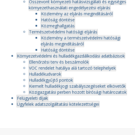
Összevont környezeti hatásvizsgálati és egységes
környezethasználati engedélyezési eljárás
Közlemény az eljárás megindításáról
Hatóság döntése
Közmeghallgatás
Természetvédelmi hatósági eljárás
Közlemény a természetvédelmi hatósági
eljárás megindításáról
Hatóság döntése
Környezetvédelmi és hulladékgazdálkodási adatbázisok
Ellenőrzési terv és beszámolók
VOC rendelet hatálya alá tartozó telephelyek
Hulladékudvarok
Hulladékgyűjtő pontok
Kiemelt hulladékjogi szabályszegéseket elkövetők
Közigazgatási perben hozott bírósági határozatok
Felügyeleti díjak
Ügyfelek adatszolgáltatási kötelezettségei