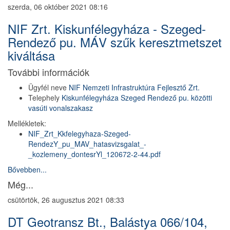
szerda, 06 október 2021 08:16
NIF Zrt. Kiskunfélegyháza - Szeged-
Rendező pu. MÁV szűk keresztmetszet
kiváltása
További információk
Ügyfél neve
NIF Nemzeti Infrastruktúra Fejlesztő Zrt.
Telephely
Kiskunfélegyháza Szeged Rendező pu. közötti
vasúti vonalszakasz
Mellékletek:
NIF_Zrt_Kkfelegyhaza-Szeged-
RendezY_pu_MAV_hatasvizsgalat_-
_kozlemeny_dontesrYl_120672-2-44.pdf
Bővebben...
Még...
csütörtök, 26 augusztus 2021 08:33
DT Geotransz Bt., Balástya 066/104,