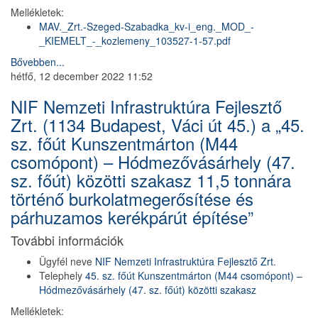
Mellékletek:
MAV._Zrt.-Szeged-Szabadka_kv-i_eng._MOD_-
_KIEMELT_-_kozlemeny_103527-1-57.pdf
Bővebben...
hétfő, 12 december 2022 11:52
NIF Nemzeti Infrastruktúra Fejlesztő
Zrt. (1134 Budapest, Váci út 45.) a „45.
sz. főút Kunszentmárton (M44
csomópont) – Hódmezővásárhely (47.
sz. főút) közötti szakasz 11,5 tonnára
történő burkolatmegerősítése és
párhuzamos kerékpárút építése”
További információk
Ügyfél neve
NIF Nemzeti Infrastruktúra Fejlesztő Zrt.
Telephely
45. sz. főút Kunszentmárton (M44 csomópont) –
Hódmezővásárhely (47. sz. főút) közötti szakasz
Mellékletek: