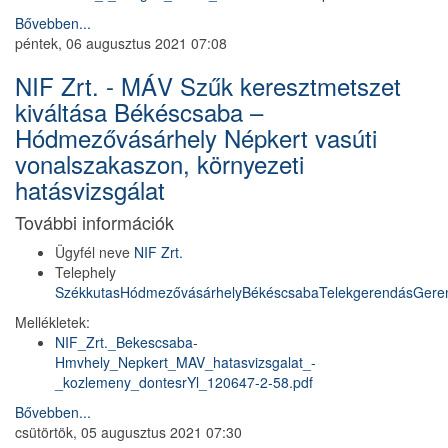
Bővebben...
péntek, 06 augusztus 2021 07:08
NIF Zrt. - MÁV Szűk keresztmetszet
kiváltása Békéscsaba –
Hódmezővásárhely Népkert vasúti
vonalszakaszon, környezeti
hatásvizsgálat
További információk
Ügyfél neve
NIF Zrt.
Telephely
Székkutas
Hódmezővásárhely
Békéscsaba
Telekgerendás
Gere
Mellékletek:
NIF_Zrt._Bekescsaba-
Hmvhely_Nepkert_MAV_hatasvizsgalat_-
_kozlemeny_dontesrYl_120647-2-58.pdf
Bővebben...
csütörtök, 05 augusztus 2021 07:30