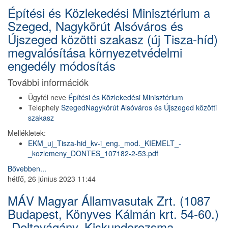
Építési és Közlekedési Minisztérium a
Szeged, Nagykörút Alsóváros és
Újszeged közötti szakasz (új Tisza-híd)
megvalósítása környezetvédelmi
engedély módosítás
További információk
Ügyfél neve
Építési és Közlekedési Minisztérium
Telephely
Szeged
Nagykörút Alsóváros és Újszeged közötti
szakasz
Mellékletek:
EKM_uj_Tisza-hid_kv-i_eng._mod._KIEMELT_-
_kozlemeny_DONTES_107182-2-53.pdf
Bővebben...
hétfő, 26 június 2023 11:44
MÁV Magyar Államvasutak Zrt. (1087
Budapest, Könyves Kálmán krt. 54-60.)
„Deltavágány, Kiskundorozsma –