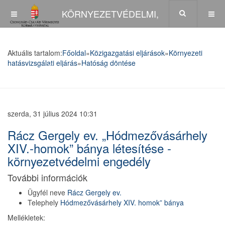
KÖRNYEZETVÉDELMI,
TERMÉSZETVÉDELMI ÉS
Aktuális tartalom:
Főoldal
»
Közigazgatási eljárások
»
Környezeti
hatásvizsgálati eljárás
»
Hatóság döntése
HULLADÉKGAZDÁLKODÁSI FŐOSZTÁLY
szerda, 31 július 2024 10:31
Rácz Gergely ev. „Hódmezővásárhely
XIV.-homok” bánya létesítése -
környezetvédelmi engedély
További információk
Ügyfél neve
Rácz Gergely ev.
Telephely
Hódmezővásárhely XIV. homok” bánya
Mellékletek: