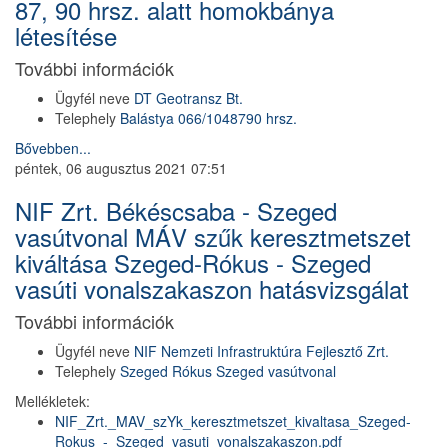
87, 90 hrsz. alatt homokbánya
létesítése
További információk
Ügyfél neve
DT Geotransz Bt.
Telephely
Balástya 066/104
87
90 hrsz.
Bővebben...
péntek, 06 augusztus 2021 07:51
NIF Zrt. Békéscsaba - Szeged
vasútvonal MÁV szűk keresztmetszet
kiváltása Szeged-Rókus - Szeged
vasúti vonalszakaszon hatásvizsgálat
További információk
Ügyfél neve
NIF Nemzeti Infrastruktúra Fejlesztő Zrt.
Telephely
Szeged Rókus Szeged vasútvonal
Mellékletek:
NIF_Zrt._MAV_szYk_keresztmetszet_kivaltasa_Szeged-
Rokus_-_Szeged_vasuti_vonalszakaszon.pdf