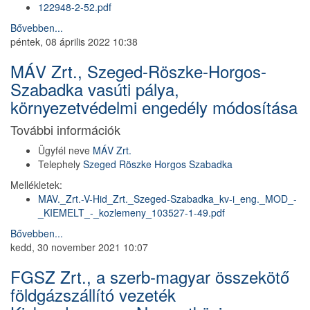
122948-2-52.pdf
Bővebben...
péntek, 08 április 2022 10:38
MÁV Zrt., Szeged-Röszke-Horgos-
Szabadka vasúti pálya,
környezetvédelmi engedély módosítása
További információk
Ügyfél neve
MÁV Zrt.
Telephely
Szeged Röszke Horgos Szabadka
Mellékletek:
MAV._Zrt.-V-Hid_Zrt._Szeged-Szabadka_kv-i_eng._MOD_-
_KIEMELT_-_kozlemeny_103527-1-49.pdf
Bővebben...
kedd, 30 november 2021 10:07
FGSZ Zrt., a szerb-magyar összekötő
földgázszállító vezeték