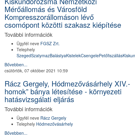
Kiskundorozsma Nemzetközi
Mérőállomás és Városföld
Kompresszorállomáson lévő
csomópont közötti szakasz kiépítése
További információk
Ügyfél neve
FGSZ Zrt.
Telephely
Szeged
Szatymaz
Balástya
Kistelek
Csengele
Petőfiszállás
Kisku
Bővebben...
csütörtök, 07 október 2021 10:59
Rácz Gergely, Hódmezővásárhely XIV.-
homok” bánya létesítése - környezeti
hatásvizsgálati eljárás
További információk
Ügyfél neve
Rácz Gergely
Telephely
Hódmezővásárhely
Bővebben...