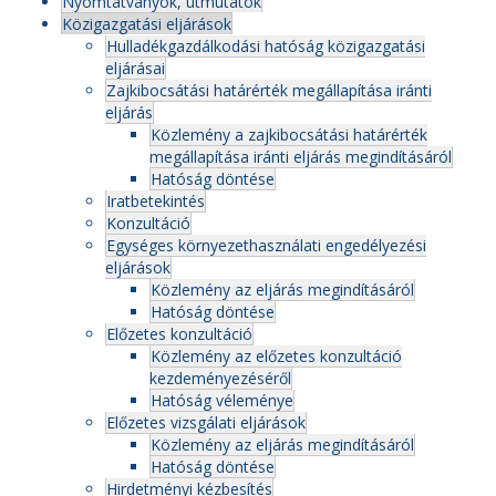
Nyomtatványok, útmutatók
Közigazgatási eljárások
Hulladékgazdálkodási hatóság közigazgatási
eljárásai
Zajkibocsátási határérték megállapítása iránti
eljárás
Közlemény a zajkibocsátási határérték
megállapítása iránti eljárás megindításáról
Hatóság döntése
Iratbetekintés
Konzultáció
Egységes környezethasználati engedélyezési
eljárások
Közlemény az eljárás megindításáról
Hatóság döntése
Előzetes konzultáció
Közlemény az előzetes konzultáció
kezdeményezéséről
Hatóság véleménye
Előzetes vizsgálati eljárások
Közlemény az eljárás megindításáról
Hatóság döntése
Hirdetményi kézbesítés