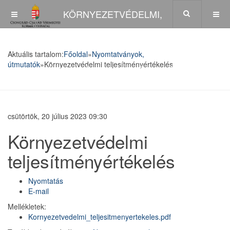
KÖRNYEZETVÉDELMI,
TERMÉSZETVÉDELMI ÉS
Aktuális tartalom:
Főoldal
»
Nyomtatványok,
útmutatók
»
Környezetvédelmi teljesítményértékelés
HULLADÉKGAZDÁLKODÁSI FŐOSZTÁLY
csütörtök, 20 július 2023 09:30
Környezetvédelmi
teljesítményértékelés
Nyomtatás
E-mail
Mellékletek:
Kornyezetvedelmi_teljesitmenyertekeles.pdf