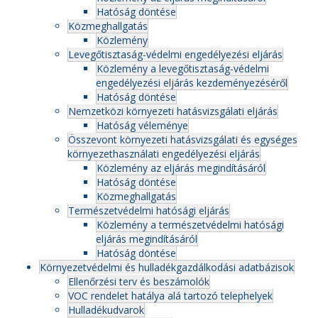
Hatóság döntése
Közmeghallgatás
Közlemény
Levegőtisztaság-védelmi engedélyezési eljárás
Közlemény a levegőtisztaság-védelmi
engedélyezési eljárás kezdeményezéséről
Hatóság döntése
Nemzetközi környezeti hatásvizsgálati eljárás
Hatóság véleménye
Összevont környezeti hatásvizsgálati és egységes
környezethasználati engedélyezési eljárás
Közlemény az eljárás megindításáról
Hatóság döntése
Közmeghallgatás
Természetvédelmi hatósági eljárás
Közlemény a természetvédelmi hatósági
eljárás megindításáról
Hatóság döntése
Környezetvédelmi és hulladékgazdálkodási adatbázisok
Ellenőrzési terv és beszámolók
VOC rendelet hatálya alá tartozó telephelyek
Hulladékudvarok