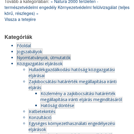
Tovább a kategóriában:
« Natura 2000 területen -
természetvédelmi engedély
Környezetvédelmi felülvizsgálat (teljes
körű, részleges) »
Vissza a tetejére
Kategóriák
Főoldal
Jogszabályok
Nyomtatványok, útmutatók
Közigazgatási eljárások
Hulladékgazdálkodási hatóság közigazgatási
eljárásai
Zajkibocsátási határérték megállapítása iránti
eljárás
Közlemény a zajkibocsátási határérték
megállapítása iránti eljárás megindításáról
Hatóság döntése
Iratbetekintés
Konzultáció
Egységes környezethasználati engedélyezési
eljárások